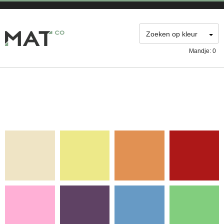
M@DECO Webshop
Zoeken op kleur
Mandje:
0
Beige
Geel
Oranje
Roze
Paars
Blauw